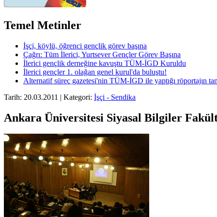
Temel Metinler
İşçi, köylü, öğrenci gençlik görev başına
Çağrı: Tüm İlerici, Yurtsever Gençler Görev Başına
İlerici gençlik derneğine kavuştu TÜM-İGD Kuruldu
İlerici gençler 1. olağan genel kurul'da buluştu!
Alternatif süreç gazetesi'nin TÜM-İGD ile yaptığı röportajın t
Tarih: 20.03.2011 | Kategori:
İşçi - Sendika
Ankara Üniversitesi Siyasal Bilgiler Fakült