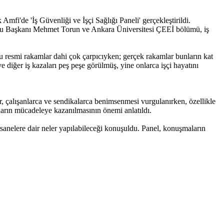
mfi'de 'İş Güvenliği ve İşçi Sağlığı Paneli' gerçekleştirildi.
rulu Başkanı Mehmet Torun ve Ankara Üniversitesi ÇEEİ bölümü, iş
Bu resmi rakamlar dahi çok çarpıcıyken; gerçek rakamlar bunların kat
 diğer iş kazaları peş peşe görülmüş, yine onlarca işçi hayatını
er, çalışanlarca ve sendikalarca benimsenmesi vurgulanırken, özellikle
onların mücadeleye kazanılmasının önemi anlatıldı.
anelere dair neler yapılabileceği konuşuldu. Panel, konuşmaların