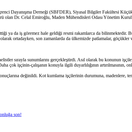
Öğrenci Dayanışma Derneği (SBF
DER), Siyasal Bilgiler Fakültesi Küçük A
ditörü olan Dr. Celal Emiroğlu, Maden Mühendisleri Odası Yönetim Ku
ettiği ya da iş göremez hale geldiği resmi rakamlarca da bilinmektedir. 
a olarak ortadayken, son zamanlarda da ülkemizde patlamalar, göçükler ve
listler sırayla sunumlarını gerçekleştirdi. Asıl olarak bu konunun işçil
Daha çok işçinin-çalışanın konuyla ilgili duyarlılığının artırılmasının, 
nuçlarına değinildi. Kot kumlama işçilerinin durumuna, madenlere, ters
ronluğa son!