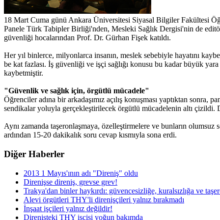
18 Mart Cuma günü Ankara Üniversitesi Siyasal Bilgiler Fakültesi 
Panele Türk Tabipler Birliği'nden, Mesleki Sağlık Dergisi'nin de e
güvenliği hocalarından Prof. Dr. Gürhan Fişek katıldı.
Her yıl binlerce, milyonlarca insanın, meslek sebebiyle hayatını kayb
be kat fazlası. İş güvenliği ve işçi sağlığı konusu bu kadar büyük yar
kaybetmiştir.
"Güvenlik ve sağlık için, örgütlü mücadele"
Öğrenciler adına bir arkadaşımız açılış konuşması yaptıktan sonra, pane
sendikalar yoluyla gerçekleştirilecek örgütlü mücadelenin altı çizildi. 
Aynı zamanda taşeronlaşmaya, özelleştirmelere ve bunların olumsuz so
ardından 15-20 dakikalık soru cevap kısmıyla sona erdi.
Diğer Haberler
2013 1 Mayıs'ının adı "Direniş" oldu
Direnişse direniş, grevse grev!
Trakya'dan binler haykırdı: güvencesizliğe, kuralsızlığa ve taşe
Alevi örgütleri THY'li direnişçileri yalnız bırakmadı
İnşaat işçileri yalnız değildir!
Direnişteki THY işçisi yoğun bakımda