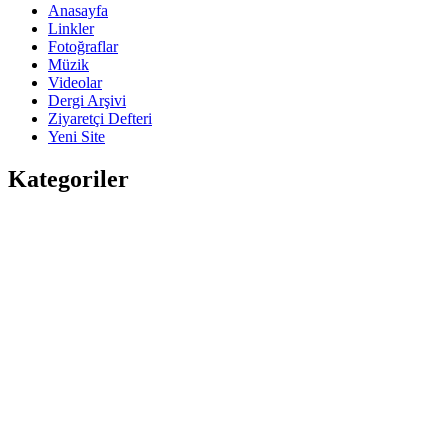
Anasayfa
Linkler
Fotoğraflar
Müzik
Videolar
Dergi Arşivi
Ziyaretçi Defteri
Yeni Site
Kategoriler