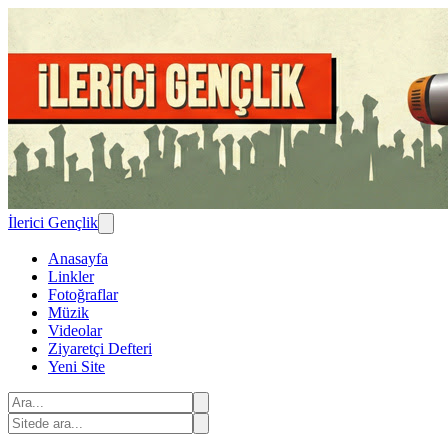
İlerici Gençlik
Anasayfa
Linkler
Fotoğraflar
Müzik
Videolar
Ziyaretçi Defteri
Yeni Site